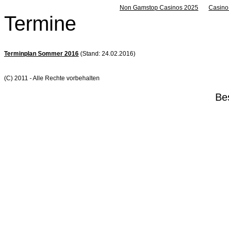
Non Gamstop Casinos 2025
Casino
Termine
Terminplan Sommer 2016
(Stand: 24.02.2016)
(C) 2011 - Alle Rechte vorbehalten
Be